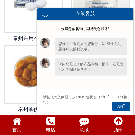
在线客服
欢迎您的咨询，期待为您服务!
泰州医用石蜡棉球
泰州医用棉球
您好呀～很高兴为您服务！😊 有什么问
题都可以跟我说哦。
请问您是想了解产品详情、报价，还是售
后相关问题呢？💬 ～
发送
泰州碘伏棉球
首页
电话
联系
顶部