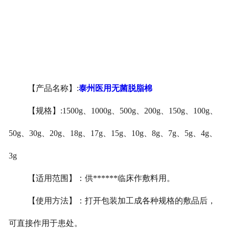
泰州医用鞋套
泰州防护用品
泰州其他卫材
【产品名称】
:
泰州医用无菌脱脂棉
泰州新品推荐
【规格】
:1500g
、
1000g
、
500g
、
200g
、
150g
、
100g
、
50g
、
30g
、
20g
、
18g
、
17g
、
15g
、
10g
、
8g
、
7g
、
5g
、
4g
、
3g
【适用范围】：供******临床作敷料用。
【使用方法】：打开包装加工成各种规格的敷品后，
可直接作用于患处。