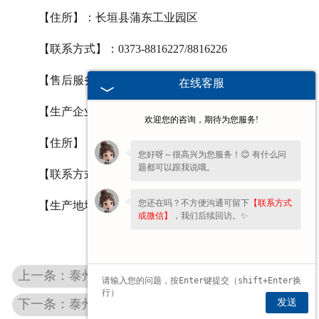
【住所】：长垣县蒲东工业园区
【联系方式】：
0373-8816227/8816226
【售后服务单位】：河南省豫北卫材有限公司
在线客服
【生产企业名称】：河南省豫北卫材有限公司
欢迎您的咨询，期待为您服务!
【住所】：长垣县蒲东工业园区
您好呀～很高兴为您服务！😊 有什么问
题都可以跟我说哦。
【联系方式】：
0373-8816227/8816226
您还在吗？不方便沟通可留下
【联系方式
【生产地址】：长垣县蒲东工业园区
或微信】
，我们后续回访。✨
上一条：泰州一次性医用棉垫
发送
下一条：泰州易折式碘伏棉签