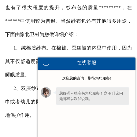
也有了很大程度的提升，纱布包的质量*********，在
******中使用较为普遍。当然纱布包还有其他很多用途，
下面由豫北卫材为您做详细介绍：
1、纯棉质纱布。在棉被、蚕丝被的内里中使用，因为
其不仅舒适度高，质感柔软，而且有助于提升******者的
在线客服
睡眠质量。
欢迎您的咨询，期待为您服务!
2
、双层纱布。这种纱布包可以用来制成生活中用的面
您好呀～很高兴为您服务！😊 有什么问
题都可以跟我说哦。
巾或者幼儿的尿布，这对婴儿的皮肤直接接触有非常良好
地保护作用。