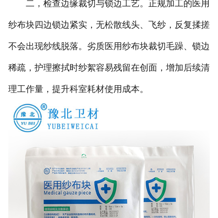
二，检查边缘裁切与锁边工艺。正规加工的医用
纱布块四边锁边紧实，无松散线头、飞纱，反复揉搓
不会出现纱线脱落。劣质医用纱布块裁切毛躁、锁边
稀疏，护理擦拭时纱絮容易残留在创面，增加后续清
理工作量，提升科室耗材使用成本。