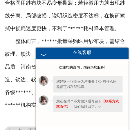
合格医用纱布块不易变形撕裂；若轻微用力就出现纱
线分离、局部破损，说明织造密度不达标，在换药擦
拭中损耗速度更快，不利于******耗材降本管理。
整体而言，******批量采购医用纱布块，需结合
在线客服
纹理、锁边、面料质感多维度验收，从源头把控耗材
品质。河南省豫北卫材始终严格把控医用纱布块织
欢迎您的咨询，期待为您服务!
造、锁边、软化全生产流程，以标准化做工品质适配
您好呀～很高兴为您服务！😊 有什么问
题都可以跟我说哦。
各级******、医美机构批量采购与入库标准，助力
您还在吗？不方便沟通可留下
【联系方式
******机构实现耗材提质降本。
或微信】
，我们后续回访。✨