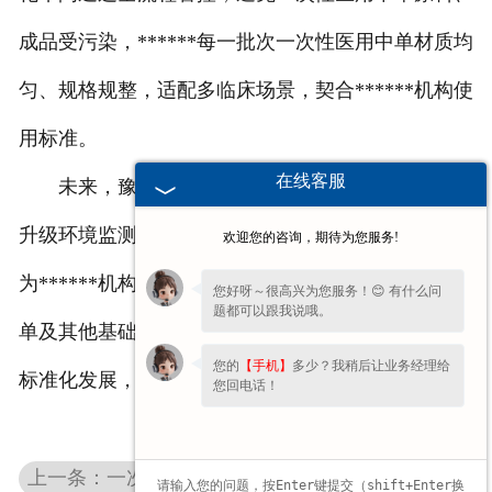
成品受污染，******每一批次一次性医用中单材质均
匀、规格规整，适配多临床场景，契合******机构使
用标准。
在线客服
未来，豫北卫材将持续优化净化车间运维管理，
升级环境监测技术，以更严苛的标准把控生产环境，
欢迎您的咨询，期待为您服务!
为******机构提供合规、稳定、适配的一次性医用中
您好呀～很高兴为您服务！😊 有什么问
题都可以跟我说哦。
单及其他基础医用耗材，助力医用耗材行业规范化、
您的
【手机】
多少？我稍后让业务经理给
标准化发展，为临床护理工作提供可靠的基础支撑。
您回电话！
上一条：一次性医用中单使用误区：这些细节你可能忽略了