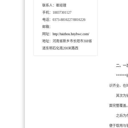
联系人：崔经理
手机：18837301127
电话：0373-8816227/8816226
邮箱：
网址：
http://taizhou.hnybwc.com/
地址：河南省新乡市长垣市308省
道东明石化南200米路西
二、一
*****
识齐全、在
其次为铺设
面完整覆盖
之后为存放
便于取用与管