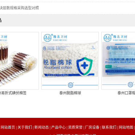
块层数规格采购选型对照
品
州易折式碘伏棉签
泰州脱脂棉球
泰州口罩
网站首页
|
关于我们
|
新闻动态
|
产品中心
|
资质荣誉
|
厂房设备
|
联系我们
|
网站地图
|