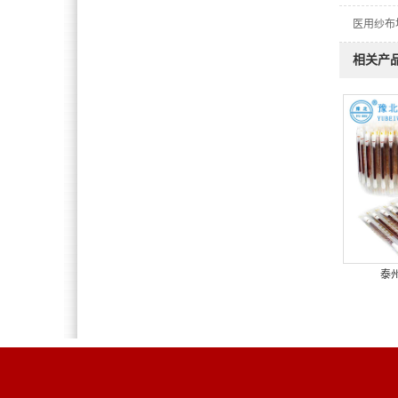
医用纱布
相关产
泰