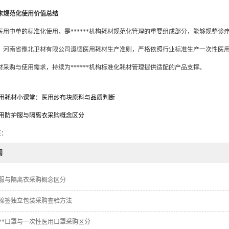
床规范化使用价值总结
中单的标准化使用，是******机构耗材规范化管理的重要组成部分，能够规整诊疗环
。河南省豫北卫材有限公司遵循医用耗材生产准则，严格依照行业标准生产一次性医用中
材采购与使用需求，持续为******机构标准化耗材管理提供适配的产品支撑。
用耗材小课堂：医用纱布块原料与品质判断
用防护服与隔离衣采购概念区分
签：
闻
服与隔离衣采购概念区分
棉签独立包装采购查验方法
****口罩与一次性医用口罩采购区分