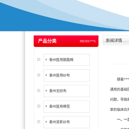
新闻详情
产品分类
PRODU**S
泰州医用脱脂棉
泰州医用纱布
随着****
通用的基础
泰州无纺布
问题，导致
泰州医用棉签
单的临床应用
一、一
泰州显影纱布