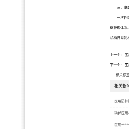
三、临
一次性医用
础管理体系
机构日常耗
上一个：
医
下一个：
医
相关标
相关新
医用防护
碘伏医用
医用**